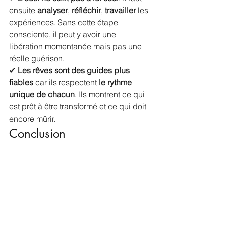
ensuite 
analyser
, 
réfléchir
, 
travailler
 les 
expériences. Sans cette étape 
consciente, il peut y avoir une 
libération momentanée mais pas une 
réelle guérison.
✔ 
Les rêves sont des guides plus 
fiables
 car ils respectent 
le rythme 
unique de chacun
. Ils montrent ce qui 
est prêt à être transformé et ce qui doit 
encore mûrir.
Conclusion
Les constellations familiales sont 
comme un miroir : elles peuvent 
révéler, accélérer, soulager. Mais ce 
n’est pas l’outil en soi qui guérit. 
C’est 
la conscience du sujet
, son écoute 
intérieure, et sa capacité à intégrer qui 
font toute la différence.